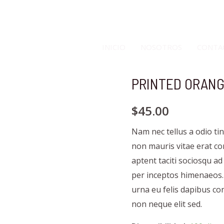
INICIO
NOSOTROS
CONTA
PRINTED ORANG
$
45.00
Nam nec tellus a odio ti
non mauris vitae erat con
aptent taciti sociosqu ad
per inceptos himenaeos. 
urna eu felis dapibus c
non neque elit sed.