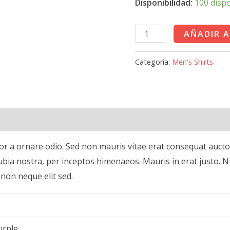
Disponibilidad:
100 disp
Printed
AÑADIR A
Orange
Tshirt
Categoría:
Men's Shirts
cantidad
l
Valoraciones (0)
or a ornare odio. Sed non mauris vitae erat consequat auctor e
ubia nostra, per inceptos himenaeos. Mauris in erat justo. N
non neque elit sed.
urple