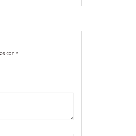
dos con
*