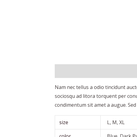
Descripción
Información adiciona
Nam nec tellus a odio tincidunt auct
sociosqu ad litora torquent per con
condimentum sit amet a augue. Sed 
size
L, M, XL
color
Blue, Dark P