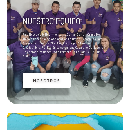
NUESTRO EQUIPO
Para Nosotros Es Muy Importante Contar Con Un Grupo De
Trabajo Capacitado Y Además Con La Mayor Disposición Para
Atender A Todos Los Clientes Que Llegan A Nuestra
Distribuidora, Por Eso En La Actualidad Cada Uno De Nuestros
Colaboradores Hacen Parte Primero De La Familia De Surti
Andinos
NOSOTROS